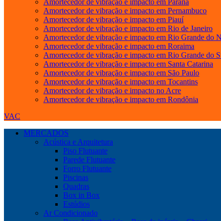
Amortecedor de vibração e impacto em Paraná
Amortecedor de vibração e impacto em Pernambuco
Amortecedor de vibração e impacto em Piauí
Amortecedor de vibração e impacto em Rio de Janeiro
Amortecedor de vibração e impacto em Rio Grande do N
Amortecedor de vibração e impacto em Roraima
Amortecedor de vibração e impacto em Rio Grande do S
Amortecedor de vibração e impacto em Santa Catarina
Amortecedor de vibração e impacto em São Paulo
Amortecedor de vibração e impacto em Tocantins
Amortecedor de vibração e impacto no Acre
Amortecedor de vibração e impacto em Rondônia
VAC
MERCADOS
Acústica e Arquitetura
Piso Flutuante
Parede Flutuante
Forro Flutuante
Piscinas
Quadras
Box in Box
Estúdios
Ar Condicionado