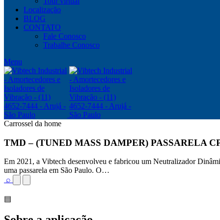
Tour virtual
Localização
BLOG
CONTATO
Fale Conosco
Trabalhe Conosco
Menu
Carrossel da home
TMD – (TUNED MASS DAMPER) PASSARELA C
Em 2021, a Vibtech desenvolveu e fabricou um Neutralizador Dinâm
uma passarela em São Paulo. O…
⌕
▤
Sobre a aplicação