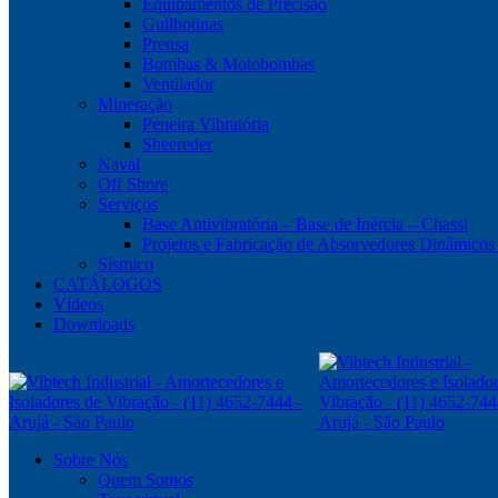
Equipamentos de Precisão
Guilhotinas
Prensa
Bombas & Motobombas
Ventilador
Mineração
Peneira Vibratória
Sheereder
Naval
Off Shore
Serviços
Base Antivibratória – Base de Inércia – Chassi
Projetos e Fabricação de Absorvedores Dinâmic
Sísmico
CATÁLOGOS
Vídeos
Downloads
Sobre Nós
Quem Somos