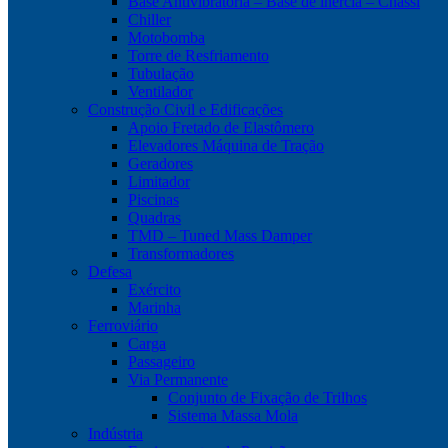
Base Antivibratória – Base de inércia – Chassi
Chiller
Motobomba
Torre de Resfriamento
Tubulação
Ventilador
Construção Civil e Edificações
Apoio Fretado de Elastômero
Elevadores Máquina de Tração
Geradores
Limitador
Piscinas
Quadras
TMD – Tuned Mass Damper
Transformadores
Defesa
Exército
Marinha
Ferroviário
Carga
Passageiro
Via Permanente
Conjunto de Fixação de Trilhos
Sistema Massa Mola
Indústria